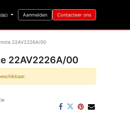
Shop
Aanmelden
Contacteer ons
(BE)
Remote 22AV2226A/00
ote 22AV2226A/00
beschikbaar.
ie
n