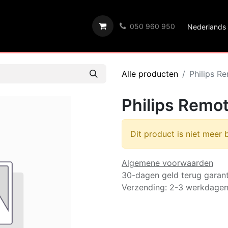
t we bieden
Wie we zijn
Algemene Voorwaarden
050 960 950
Nederlands 
Alle producten
Philips 
Philips Rem
Dit product is niet meer 
Algemene voorwaarden
30-dagen geld terug garant
Verzending: 2-3 werkdage